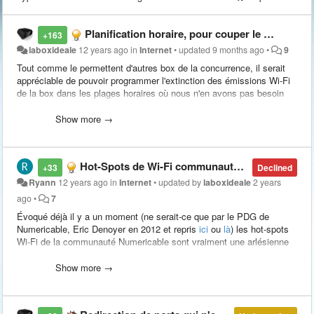
Planification horaire, pour couper le Wi-Fi la nuit par exemple
+163
laboxideale
12 years ago
in
Internet
•
updated
9 months ago
•
9
Tout comme le permettent d'autres box de la concurrence, il serait
appréciable de pouvoir programmer l'extinction des émissions Wi-Fi
de la box dans les plages horaires où nous n'en avons pas besoin
(par exemple la nuit).
Show more →
Utilisée à bon escient, ce genre de fonction permettrait notamment
de ne pas dormir dans un bain d'ondes électro-magnétiques...
Hot-Spots de Wi-Fi communautaire sur box câble Numericable-SFR
+33
Declined
Ryann
12 years ago
in
Internet
•
updated by
laboxideale
2 years
ago
•
7
Évoqué déjà il y a un moment (ne serait-ce que par le PDG de
Numericable, Eric Denoyer en 2012 et repris
ici
ou
là
) les hot-spots
Wi-Fi de la communauté Numericable sont vraiment une arlésienne
qui se fait attendre.
Show more →
La page Web d'accueil de LaBox l'évoque même depuis déjà des
mois... Mais toujours rien.