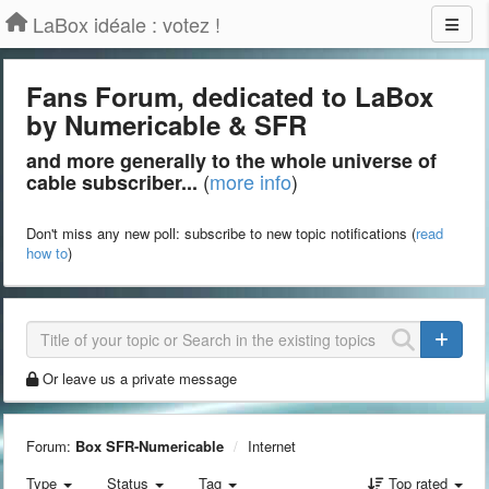
LaBox idéale : votez !
Fans Forum, dedicated to LaBox
by Numericable & SFR
and more generally to the whole universe of
(
more info
)
cable subscriber...
Don't miss any new poll: subscribe to new topic notifications (
read
how to
)
Or leave us a private message
Forum:
Box SFR-Numericable
Internet
Type
Status
Tag
Top rated