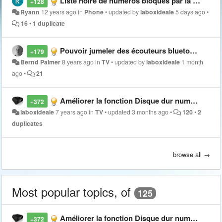
Liste noire de numéros bloqués par la box
+128
Ryann
12 years ago
in
Phone
•
updated by
laboxideale
5 days ago
•
16
•
1 duplicate
Pouvoir jumeler des écouteurs bluetooth (ou autres équipements bluetooth en sortie)
+179
Bernd Palmer
8 years ago
in
TV
•
updated by
laboxideale
1 month
ago
•
21
Améliorer la fonction Disque dur numérique (enregistrements TV dans les nuages du cloud)
+372
laboxideale
7 years ago
in
TV
•
updated
3 months ago
•
120
•
2
duplicates
browse all →
Most popular topics, of
125
Améliorer la fonction Disque dur numérique (enregistrements TV dans les nuages du cloud)
+372