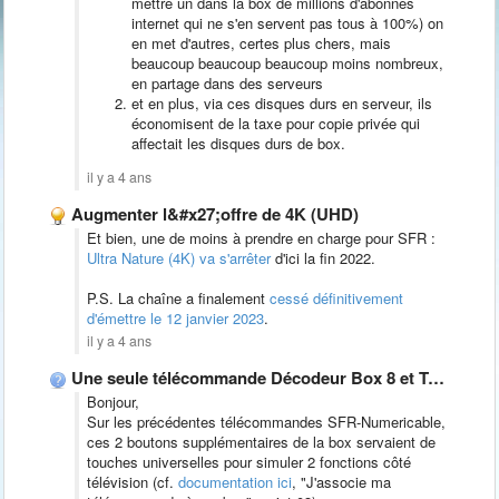
mettre un dans la box de millions d'abonnés
internet qui ne s'en servent pas tous à 100%) on
en met d'autres, certes plus chers, mais
beaucoup beaucoup beaucoup moins nombreux,
en partage dans des serveurs
et en plus, via ces disques durs en serveur, ils
économisent de la taxe pour copie privée qui
affectait les disques durs de box.
il y a 4 ans
Augmenter l&#x27;offre de 4K (UHD)
Et bien, une de moins à prendre en charge pour SFR :
Ultra Nature (4K) va s'arrêter
d'ici la fin 2022.
P.S. La chaîne a finalement
cessé définitivement
d'émettre le 12 janvier 2023
.
il y a 4 ans
Une seule télécommande Décodeur Box 8 et Téléviseur
Bonjour,
Sur les précédentes télécommandes SFR-Numericable,
ces 2 boutons supplémentaires de la box servaient de
touches universelles pour simuler 2 fonctions côté
télévision (cf.
documentation ici
, "J'associe ma