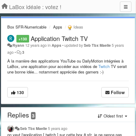
LaBox idéale : votez !
Box SFR-Numericable
Apps
Ideas
Application Twitch TV
+130
Ryann
12 years ago
in
Apps
•
updated by
Seb Tbx Maelie
5 years
ago
•
3
À la manière des applications YouTube ou DailyMotion intégrées à
LaBox, une application pour accéder aux vidéos de
Twitch
TV serait
une bonne idée... notamment appréciée des gamers :-)
130
Follow
Replies
3
Oldest first
Seb Tbx Maelie
5 years ago
on veut l'application [ twitch ] sur cette box 8 sfr je ne pence pas