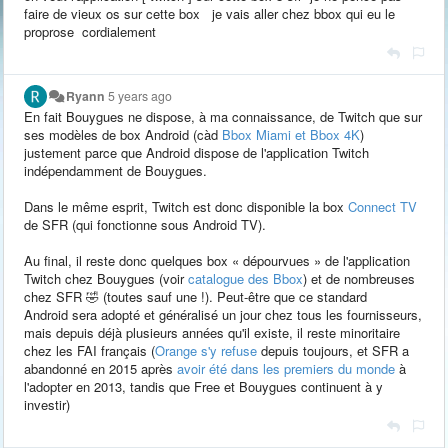
faire de vieux os sur cette box je vais aller chez bbox qui eu le
proprose cordialement
Ryann
5 years ago
En fait Bouygues ne dispose, à ma connaissance, de Twitch que sur
ses modèles de box Android (càd
Bbox Miami et Bbox 4K
)
justement parce que Android dispose de l'application Twitch
indépendamment de Bouygues.
Dans le même esprit, Twitch est donc disponible la box
Connect TV
de SFR (qui fonctionne sous Android TV).
Au final, il reste donc quelques box « dépourvues » de l'application
Twitch chez Bouygues (voir
catalogue des Bbox
) et de nombreuses
chez SFR 🤣 (toutes sauf une !). Peut-être que ce standard
Android sera adopté et généralisé un jour chez tous les fournisseurs,
mais depuis déjà plusieurs années qu'il existe, il reste minoritaire
chez les FAI français (
Orange s'y refuse
depuis toujours, et SFR a
abandonné en 2015 après
avoir été dans les premiers du monde
à
l'adopter en 2013, tandis que Free et Bouygues continuent à y
investir)