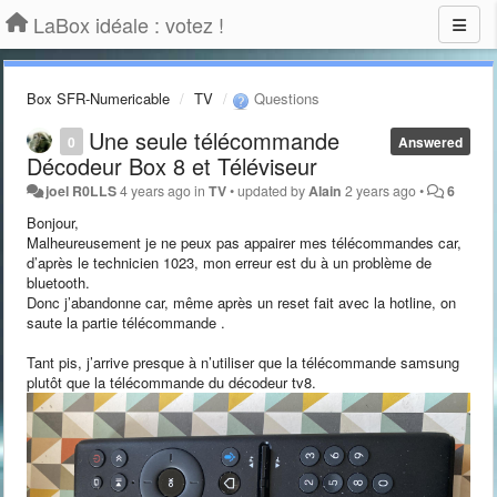
LaBox idéale : votez !
Box SFR-Numericable
TV
Questions
Une seule télécommande
0
Answered
Décodeur Box 8 et Téléviseur
joel R0LLS
4 years ago
in
TV
•
updated by
Alain
2 years ago
•
6
Bonjour,
Malheureusement je ne peux pas appairer mes télécommandes car,
d’après le technicien 1023, mon erreur est du à un problème de
bluetooth.
Donc j’abandonne car, même après un reset fait avec la hotline, on
saute la partie télécommande .
Tant pis, j’arrive presque à n’utiliser que la télécommande samsung
plutôt que la télécommande du décodeur tv8.