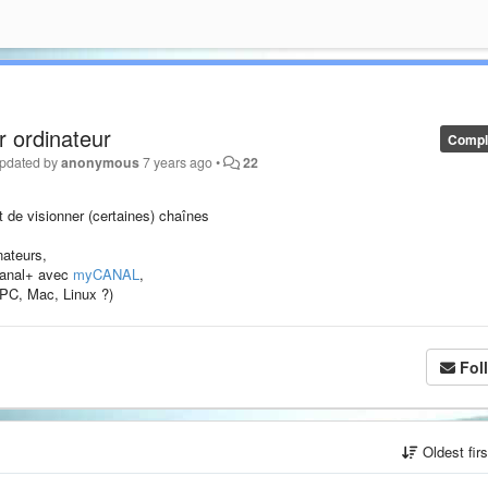
r ordinateur
Compl
pdated by
anonymous
7 years ago
•
22
t de visionner (certaines) chaînes
nateurs,
 Canal+ avec
myCANAL
,
(PC, Mac, Linux ?)
Fol
Oldest fir