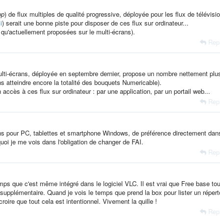
op
) de flux multiples de qualité progressive, déployée pour les flux de télévisi
i
) serait une bonne piste pour disposer de ces flux sur ordinateur...
s qu'actuellement proposées sur le multi-écrans).
Rep
 multi-écrans, déployée en septembre dernier, propose un nombre nettement plu
ans atteindre encore la totalité des bouquets Numericable).
ccès à ces flux sur ordinateur : par une application, par un portail web...
Rep
ons pour PC, tablettes et smartphone Windows, de préférence directement dan
quoi je me vois dans l'obligation de changer de FAI.
Rep
ps que c'est même intégré dans le logiciel VLC. Il est vrai que Free base to
 supplémentaire. Quand je vois le temps que prend la box pour lister un répert
roire que tout cela est intentionnel. Vivement la quille !
Rep