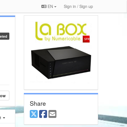
EN
Sign in / Sign up
eted
low
Share
st