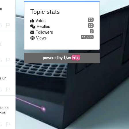
on
Topic stats
70
Votes
ly
22
Replies
6
Followers
11,535
Views
s
ly
s un
ly
ute sa
oire
ly