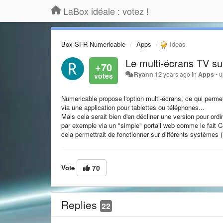
LaBox idéale : votez !
Box SFR-Numericable
Apps
Ideas
Le multi-écrans TV su
+70
Ryann
12 years ago
in
Apps
•
u
Numericable propose l'option multi-écrans, ce qui perme
via une application pour tablettes ou téléphones...
Mais cela serait bien d'en décliner une version pour ordi
par exemple via un "simple" portail web comme le fait
cela permettrait de fonctionner sur différents systèmes 
Vote
70
Replies
22