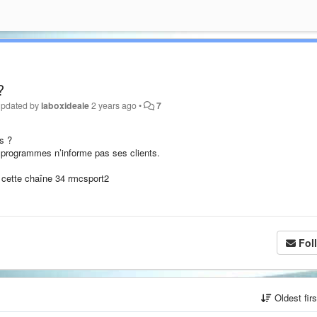
?
updated by
laboxideale
2 years ago
•
7
s ?
es programmes n’informe pas ses clients.
u cette chaîne 34 rmcsport2
Fol
Oldest fir