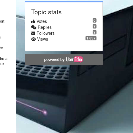
Topic stats
0
Votes
ort
7
.
Replies
2
Followers
u
1,837
Views
te
ire a
ous