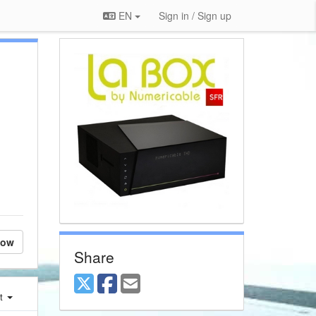
EN
Sign in / Sign up
low
Share
st