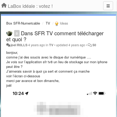
LaBox idéale : votez !
Box SFR-Numericable
TV
Ideas
Dans SFR TV comment télécharger
0
et quoi ?
joel R0LLS
4 years ago
in
TV
•
updated
4 years ago
•
50
bonjour,
comme j’ai des soucis avec le disque dur numérique ….
Je vois sur l’application sfr tv8 un lieu de stockage sur mon iphone
peut être ?
J’aimerais savoir à quoi ça sert et comment ça marche
voir l’écran ci-dessous
merci par avance et bon dimanche,
joël