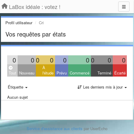
LaBox idéale : votez !
Profil utilisateur
Cri
Vos requêtes par états
0
0
0
0
0
0
0
0
0
À
Tout
Nouveau
l'étude
Prévu
Commencé
Terminé
Écarté
Étiquette
Les derniers mis à jour
Aucun sujet
Service d'assistance aux clients
par UserEcho