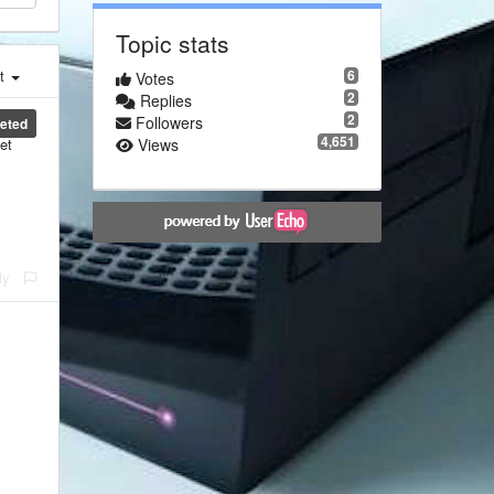
Topic stats
6
st
Votes
2
Replies
2
Followers
eted
4,651
Views
et
ly