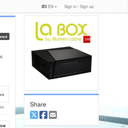
EN
Sign in / Sign up
eted
d,
Share
low