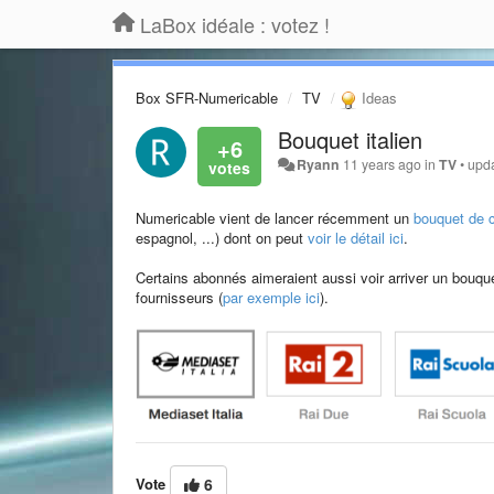
LaBox idéale : votez !
Box SFR-Numericable
TV
Ideas
Bouquet italien
+6
Ryann
11 years ago
in
TV
•
upd
Numericable vient de lancer récemment un
bouquet de 
espagnol, ...) dont on peut
voir le détail ici
.
Certains abonnés aimeraient aussi voir arriver un bouqu
fournisseurs (
par exemple ici
).
Vote
6