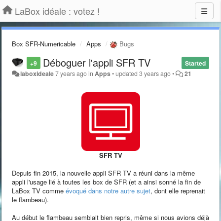
LaBox idéale : votez !
Box SFR-Numericable
Apps
Bugs
Déboguer l'appli SFR TV
+9
Started
laboxideale
7 years ago
in
Apps
•
updated
3 years ago
•
21
SFR TV
Depuis fin 2015, la nouvelle appli SFR TV a réuni dans la même
appli l'usage lié à toutes les box de SFR (et a ainsi sonné la fin de
LaBox TV comme
évoqué dans notre autre sujet
, dont elle reprenait
le flambeau).
Au début le flambeau semblait bien repris, même si nous avions déjà